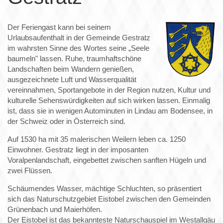
Der Feriengast kann bei seinem
Urlaubsaufenthalt in der Gemeinde Gestratz
im wahrsten Sinne des Wortes seine „Seele
baumeln" lassen. Ruhe, traumhaftschöne
Landschaften beim Wandern genießen,
ausgezeichnete Luft und Wasserqualität
vereinnahmen, Sportangebote in der Region nutzen, Kultur und
kulturelle Sehenswürdigkeiten auf sich wirken lassen. Einmalig
ist, dass sie in wenigen Autominuten in Lindau am Bodensee, in
der Schweiz oder in Österreich sind.
Auf 1530 ha mit 35 malerischen Weilern leben ca. 1250
Einwohner. Gestratz liegt in der imposanten
Voralpenlandschaft, eingebettet zwischen sanften Hügeln und
zwei Flüssen.
Schäumendes Wasser, mächtige Schluchten, so präsentiert
sich das Naturschutzgebiet Eistobel zwischen den Gemeinden
Grünenbach und Maierhöfen.
Der Eistobel ist das bekannteste Naturschauspiel im Westallgäu