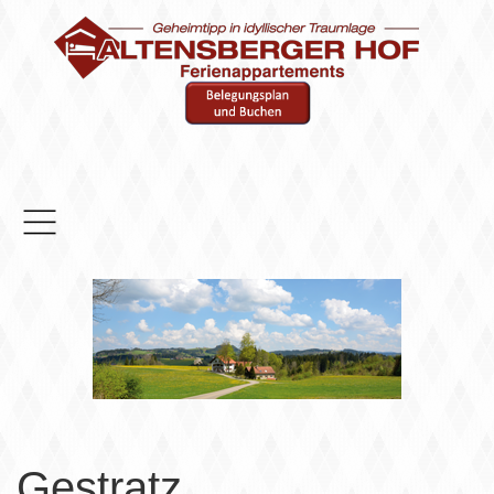
Home
Appartements
Umgebung
Links
Gästema
Gestratz