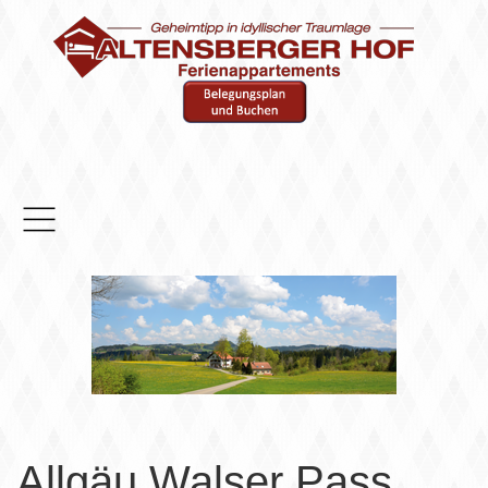
Home
Appartements
Umgebung
Links
Gästema
Allgäu Walser Pass