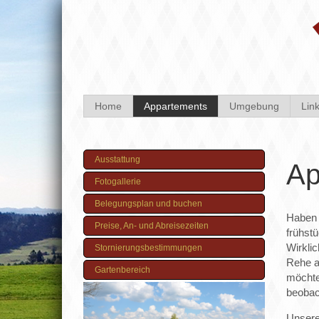
Home
Appartements
Umgebung
Lin
Ausstattung
Ap
Fotogallerie
Belegungsplan und buchen
Haben 
Preise, An- und Abreisezeiten
frühst
Wirkli
Stornierungsbestimmungen
Rehe a
Gartenbereich
möchte
beobac
Unsere