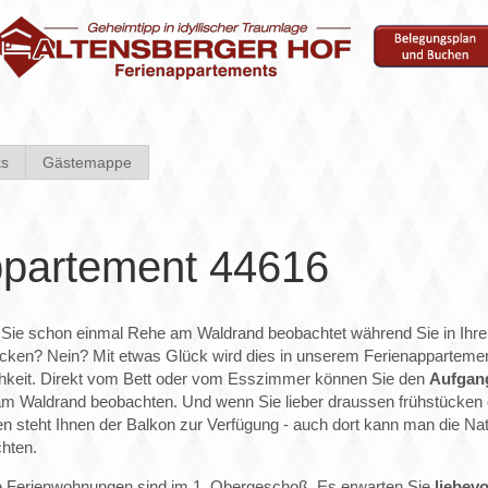
ks
Gästemappe
partement 44616
Sie schon einmal Rehe am Waldrand beobachtet während Sie in Ih
ücken? Nein? Mit etwas Glück wird dies in unserem Ferienapparteme
chkeit. Direkt vom Bett oder vom Esszimmer können Sie den
Aufgan
m Waldrand beobachten. Und wenn Sie lieber draussen frühstücken
n steht Ihnen der Balkon zur Verfügung - auch dort kann man die Nat
hten.
 Ferienwohnungen sind im 1. Obergeschoß. Es erwarten Sie
liebev