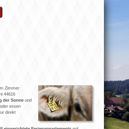
rem Zimmer
nt 44616
g der Sonne
und
 oder essen
ur direkt
oll eingerichtete Ferienappartements
mit